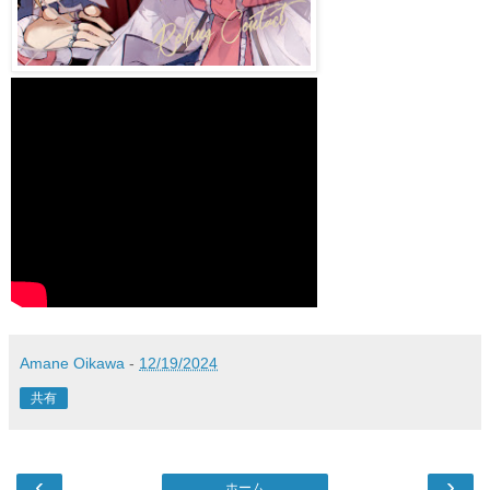
Amane Oikawa
-
12/19/2024
共有
‹
›
ホーム